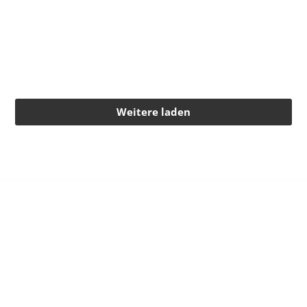
23.08.2026 Uhr
, 11:30 Uhr
Gartenfest Obst- und
Gartenbauverein Sontheim
Weitere laden
GEMEINDE ZUSAMALTHEIM
Wertinger Straße 6a
86637 Zusamaltheim