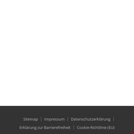
86637 Zusamaltheim
KONTAKT
Telefon:
08272 / 99 32 77 0
gemeinde@zusamaltheim.de
AMTSSTUNDEN
Di.: 07:30 – 08:30 Uhr
Do.: 18:00 – 19:00 Uhr
Sitemap
Impressum
Datenschutzerklärung
Erklärung zur Barrierefreiheit
Cookie-Richtlinie (EU)