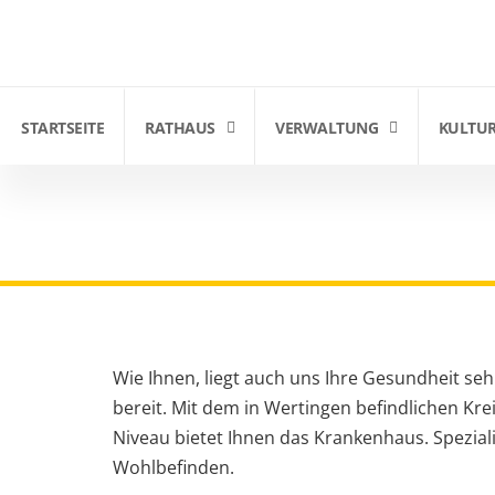
STARTSEITE
RATHAUS
VERWALTUNG
KULTUR
Ärzte, Krankenhaus
STARTSEITE
|
FAMILIE & LEBEN
|
NOTFALL
|
ÄRZTE, KRAN
Wie Ihnen, liegt auch uns Ihre Gesundheit se
bereit.
Mit dem in Wertingen befindlichen Kre
Niveau bietet Ihnen das Krankenhaus. Speziali
Wohlbefinden.