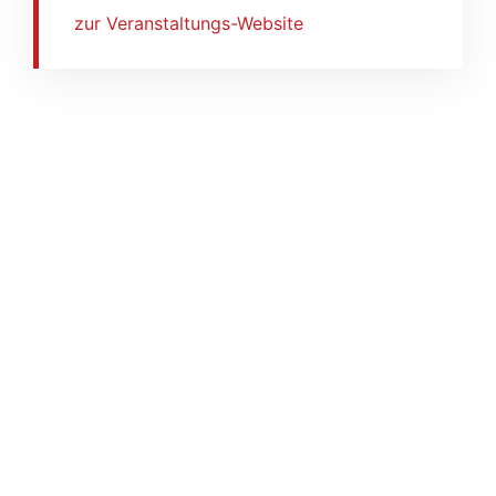
zur Veranstaltungs-Website
GEMEINDE ZUSAMALTHEIM
Wertinger Straße 6a
86637 Zusamaltheim
KONTAKT
Telefon:
08272 / 99 32 77 0
gemeinde@zusamaltheim.de