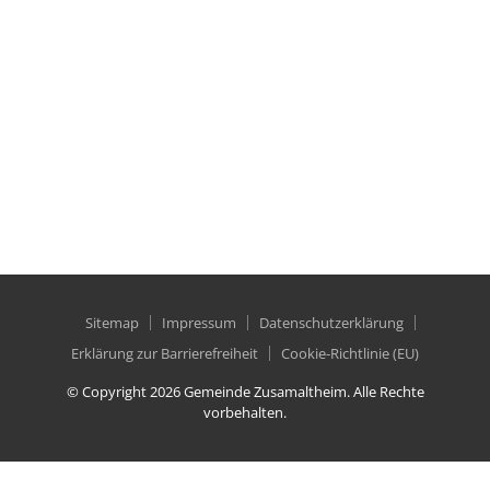
Telefon:
08272 / 99 32 77 0
gemeinde@zusamaltheim.de
AMTSSTUNDEN
Di.: 07:30 – 08:30 Uhr
Do.: 18:00 – 19:00 Uhr
Sitemap
Impressum
Datenschutzerklärung
Erklärung zur Barrierefreiheit
Cookie-Richtlinie (EU)
© Copyright 2026 Gemeinde Zusamaltheim. Alle Rechte
vorbehalten.