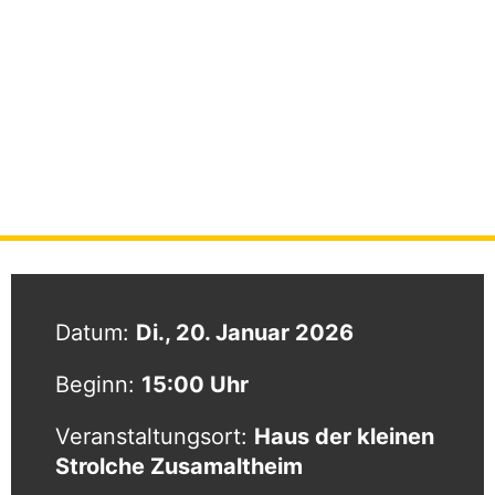
Anmeldung Kindergrippe /
Kindergarten
STARTSEITE
|
VERANSTALTUNGEN
|
ANMELDUNG KINDERGRIPPE /
KINDERGARTEN
Datum:
Di., 20. Januar 2026
Beginn:
15:00 Uhr
Veranstaltungsort:
Haus der kleinen
Strolche Zusamaltheim