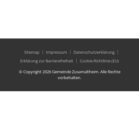
Di.: 07:30 – 08:30 Uhr
Do.: 18:00 – 19:00 Uhr
Sitemap
Impressum
Datenschutzerklärung
Erklärung zur Barrierefreiheit
Cookie-Richtlinie (EU)
© Copyright 2026 Gemeinde Zusamaltheim. Alle Rechte
vorbehalten.