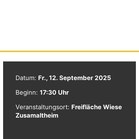
150 Jahre FFW Zusamaltheim
STARTSEITE
|
VERANSTALTUNGEN
|
150 JAHRE FFW ZUSAMALTHEIM
Datum:
Fr., 12. September 2025
Beginn:
17:30 Uhr
Veranstaltungsort:
Freifläche Wiese
Zusamaltheim