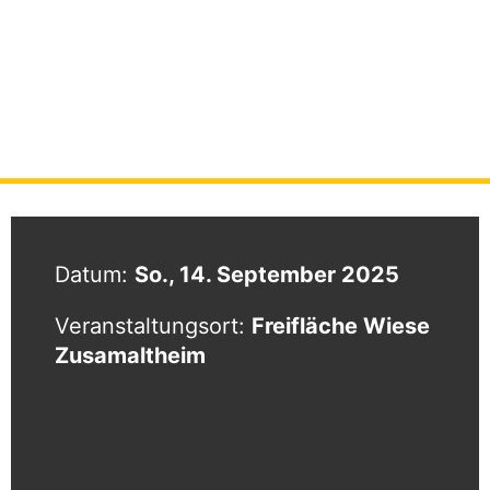
150 Jahre FFW Zusamaltheim
STARTSEITE
|
VERANSTALTUNGEN
|
150 JAHRE FFW ZUSAMALTHEIM
Datum:
So., 14. September 2025
Veranstaltungsort:
Freifläche Wiese
Zusamaltheim