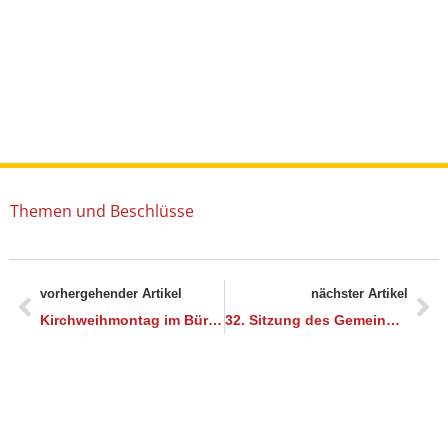
31. Sitzung des Gemeinderates
STARTSEITE
|
AKTUELLES
|
31. SITZUNG DES GEMEINDERATES
Themen und Beschlüsse
vorhergehender Artikel
nächster Artikel
Kirchweihmontag im Bürgerheim
32. Sitzung des Gemeinderates