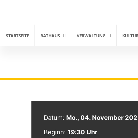
STARTSEITE
RATHAUS
VERWALTUNG
KULTUR
37. Sitzung des Gemeind
STARTSEITE
|
VERANSTALTUNGEN
|
37. SITZUNG DES G
Datum:
Mo., 04. November 20
Beginn:
19:30 Uhr