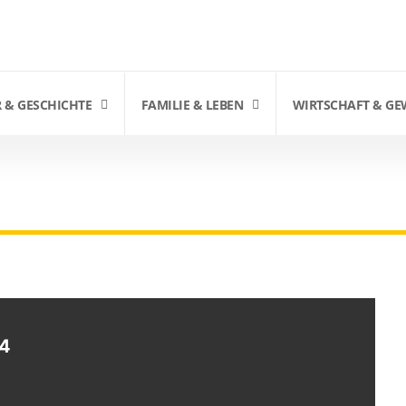
 & GESCHICHTE
FAMILIE & LEBEN
WIRTSCHAFT & GE
erats
EMEINDERATS
24